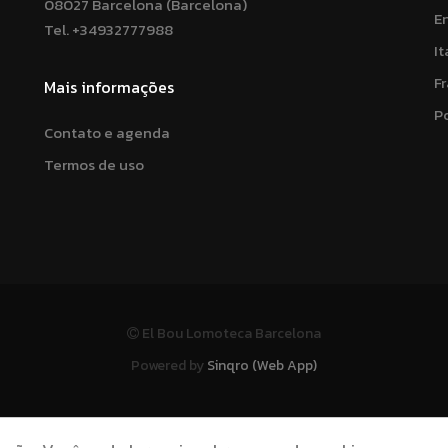
08027 Barcelona (Barcelona)
E
Tel.
+34932777988
It
F
Mais informações
P
Contato e agenda
Termos de uso
El Bou Lomoteca Barcelona
Powered by
Sinqro (Web App)