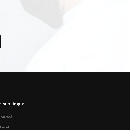
a sua língua
spañol
atalà