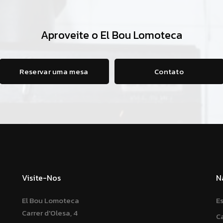
Aproveite o El Bou Lomoteca
Reservar uma mesa
Contato
Visite-Nos
N
El Bou Lomoteca
E
Carrer d'Olesa, 4
C